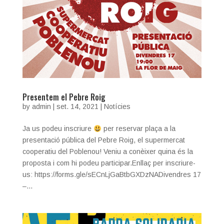
Presentem el Pebre Roig
by
admin
|
set. 14, 2021
|
Notícies
Ja us podeu inscriure
per reservar plaça a la
presentació pública del Pebre Roig, el supermercat
cooperatiu del Poblenou! Veniu a conèixer quina és la
proposta i com hi podeu participar.Enllaç per inscriure-
us: https://forms.gle/sECnLjGaBtbGXDzNADivendres 17
–...