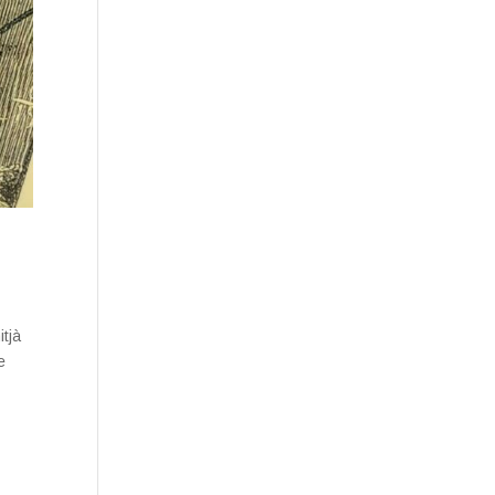
itjà
e