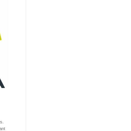
s.
ant