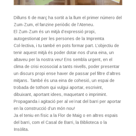
Dilluns 6 de març ha sortit a la llum el primer número del
Zum-Zum, el fanzine periòdic de l’Ateneu.
El Zum-Zum és un mitjà d’expressió propi,
autogestionat per les persones de la Impremta
Col·lectiva, i tu també en pots formar part. L’objectiu de
tenir aquest mitjà és poder dotar-nos d’una eina, un
altaveu per la nostra veu! Ens sembla urgent, en el
clima de crisi ecosocial a tants nivells, poder presentar
un discurs propi ense haver de passar pel filtre d’altres
mitjans. També és una eina de cohesió, un espai de
trobada de tothom qui vulgui aportar, escrivint,
dibuixant, aportant idees, maquetant o imprimint.
Propaganda i agitació per al veïnat del barri per aportar
en la construcció d’un món nou!
Ja el teniu en físic a la Flor de Maig o en altres espais
del barri, com el Casal de Barri, la Biblioteca o la
Insòlita.