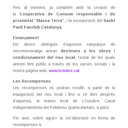
Fins al moment, ja comptem amb la creació de
la
Cooperativa de Consum responsable i de
proximitat “Massa Terra”
, i la incorporació del
Sankt
Pauli Fanclub Catalunya
.
Finançament
Els diners obtinguts d’aquesta campanya de
micromecenatge aniran
destinats a les obres i
condicionament del nou local
, l’estat de les quals
anirem fent públic a través de les xarxes socials i la
nostra pàgina web.
www.loctubre.cat
Les Recompenses
Les recompenses es podran recollir, a partir de la
inauguració del nou local i fins a 10 dies després
d’aquesta, al mateix local de L’Octubre, Casal
Independentista del Poblenou (particularitats, a part).
Per això, volem agraïr la col·laboració en forma de
recompenses a: