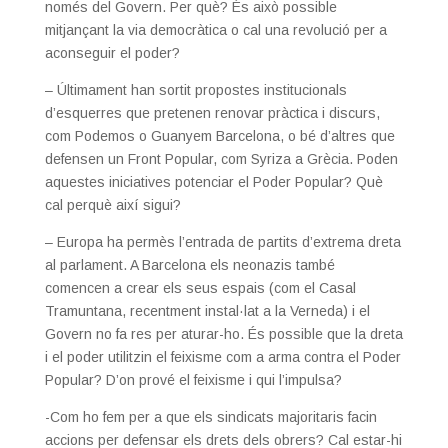
només del Govern. Per què? És això possible
mitjançant la via democràtica o cal una revolució per a
aconseguir el poder?
– Últimament han sortit propostes institucionals
d’esquerres que pretenen renovar pràctica i discurs,
com Podemos o Guanyem Barcelona, o bé d’altres que
defensen un Front Popular, com Syriza a Grècia. Poden
aquestes iniciatives potenciar el Poder Popular? Què
cal perquè així sigui?
– Europa ha permès l’entrada de partits d’extrema dreta
al parlament. A Barcelona els neonazis també
comencen a crear els seus espais (com el Casal
Tramuntana, recentment instal·lat a la Verneda) i el
Govern no fa res per aturar-ho. És possible que la dreta
i el poder utilitzin el feixisme com a arma contra el Poder
Popular? D’on prové el feixisme i qui l’impulsa?
-Com ho fem per a que els sindicats majoritaris facin
accions per defensar els drets dels obrers? Cal estar-hi